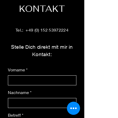
Möglichkeit, um das Vertrauen der
Kunden zu gewinnen.
KONTAKT
Kunden in Ihren Online-Shop zu
stärken. Hier können Sie zeigen, dass
Ihr Shop seriös und zuverlässig ist.
Tel.:
+49 (0) 152 53972224
Stelle Dich direkt mit mir in
Kontakt:
Vorname
Nachname
Betreff