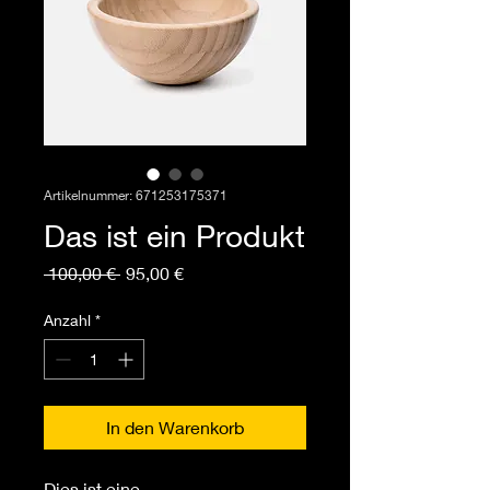
Artikelnummer: 671253175371
Das ist ein Produkt
Standardpreis
Sale-
 100,00 € 
95,00 €
Preis
Anzahl
*
In den Warenkorb
Dies ist eine 