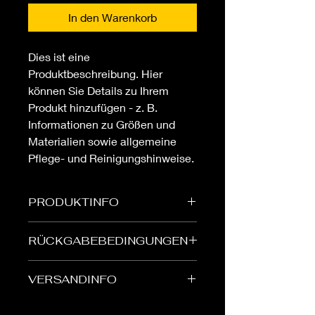
In den Warenkorb
Dies ist eine 
Produktbeschreibung. Hier 
können Sie Details zu Ihrem 
Produkt hinzufügen - z. B. 
Informationen zu Größen und 
Materialien sowie allgemeine 
Pflege- und Reinigungshinweise.
PRODUKTINFO
Das ist ein Produktdetail. Hier können
RÜCKGABEBEDINGUNGEN
Sie Informationen zu Ihrem Produkt
hinzufügen, wie beispielsweise
Das sind Rückgabebedingungen.
Größen, Materialien und Anleitungen.
VERSANDINFO
Hier können Sie Ihren Kunden
Dies ist der perfekte Ort, um zu
erklären, was zu tun ist, falls diese
beschreiben, was Ihr Produkt
Das sind Versandbedingungen. Hier
mit dem Kauf nicht zufrieden sind.